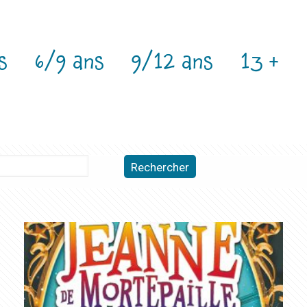
s
6/9 ans
9/12 ans
13 +
Rechercher