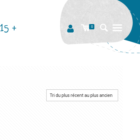
15 +
0