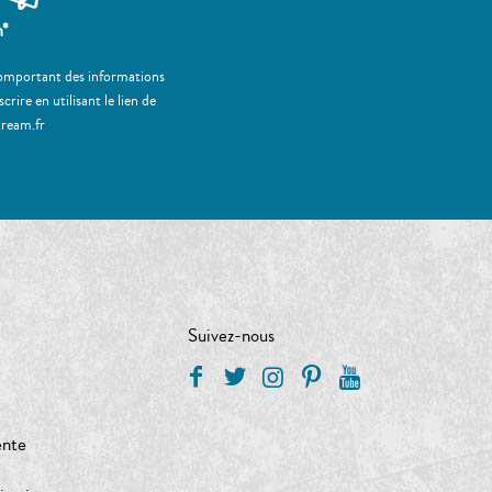
m*
 comportant des informations
ire en utilisant le lien de
tream.fr
Suivez-nous
ente