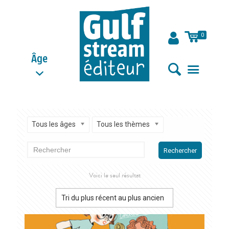
0
Âge
Tous les âges
Tous les thèmes
Rechercher
Voici le seul résultat