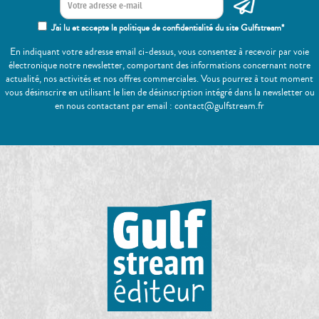
J'ai lu et accepte la politique de confidentialité du site Gulfstream*
En indiquant votre adresse email ci-dessus, vous consentez à recevoir par voie
électronique notre newsletter, comportant des informations concernant notre
actualité, nos activités et nos offres commerciales. Vous pourrez à tout moment
vous désinscrire en utilisant le lien de désinscription intégré dans la newsletter ou
en nous contactant par email : contact@gulfstream.fr