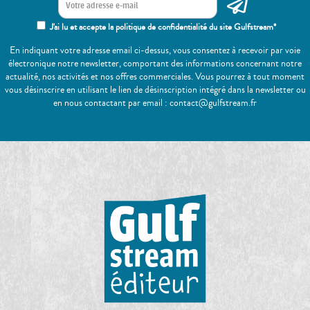
J'ai lu et accepte la politique de confidentialité du site Gulfstream*
En indiquant votre adresse email ci-dessus, vous consentez à recevoir par voie
électronique notre newsletter, comportant des informations concernant notre
actualité, nos activités et nos offres commerciales. Vous pourrez à tout moment
vous désinscrire en utilisant le lien de désinscription intégré dans la newsletter ou
en nous contactant par email : contact@gulfstream.fr