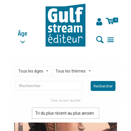
0
Âge
Tous les âges
Tous les thèmes
Rechercher
Voici le seul résultat