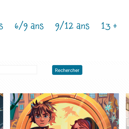
s
6/9 ans
9/12 ans
13 +
Rechercher