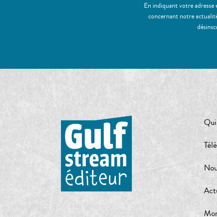
En indiquant votre adresse 
concernant notre actualité
désinsc
Qui
Tél
Nou
Act
Mon