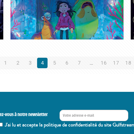
1
2
3
4
5
6
7
…
16
17
18
ez-vous à notre newsletter
J'ai lu et accepte la politique de confidentialité du site Gulfstrea