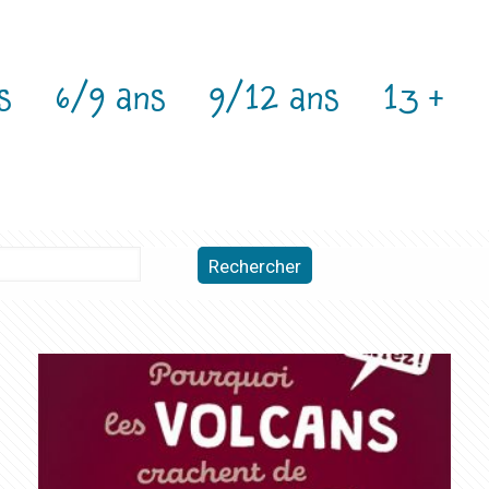
s
6/9 ans
9/12 ans
13 +
Rechercher