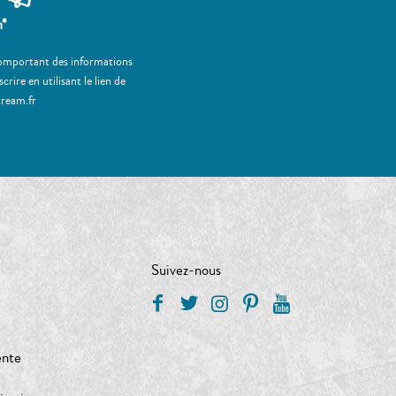
m*
 comportant des informations
ire en utilisant le lien de
tream.fr
Suivez-nous
ente