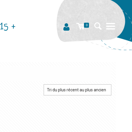
15 +
0