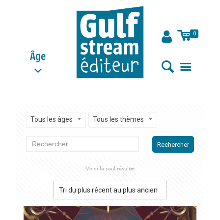
0
Âge
Tous les âges
Tous les thèmes
Rechercher
Voici le seul résultat