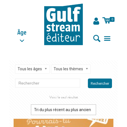
0
Âge
Tous les âges
Tous les thèmes
Rechercher
Voici le seul résultat