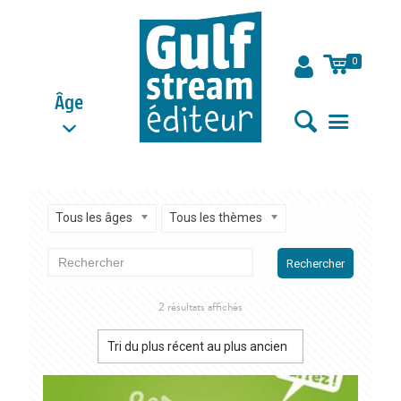
0
Âge
Tous les âges
Tous les thèmes
Rechercher
Trié
2 résultats affichés
du
plus
récent
au
plus