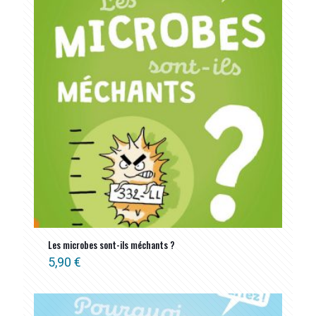
ancien
Les microbes sont-ils méchants ?
5,90
€